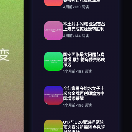
4周前
•
139
阅读
本土射手闪耀 亚冠首战
上港完成惊险逆转胜利
4周前
•
144
阅读
国安面临最大问题节奏
缓慢 恩加德乌停赛影响
深远
1个月前
•
158
阅读
全红婵勇夺跳水女子十
米台金牌再创辉煌为中
国增添荣耀
1个月前
•
156
阅读
U17与U20亚洲杯足球
预选赛分组揭晓 各队迎