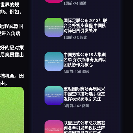
1周前
•
74
阅读
世界的规
能。例如，
国际足联公布2013年联
合会杯初步赛程 中国队
远程武器同
对阵巴西引发关注
奥进入角落
1周前
•
83
阅读
好的应对策
尼奥暴露出
中国男篮公布18人集训
名单 乔尔杰维奇强调以
团队协作为核心
3周前
•
105
阅读
捕机会。因
由。
重返国际赛场再展风采
中国空中技巧选手稳定
发挥表现亮眼引关注
3周前
•
142
阅读
联盟正式公布总决赛裁
判名单引发热议执法阵
容与判罚尺度成焦点